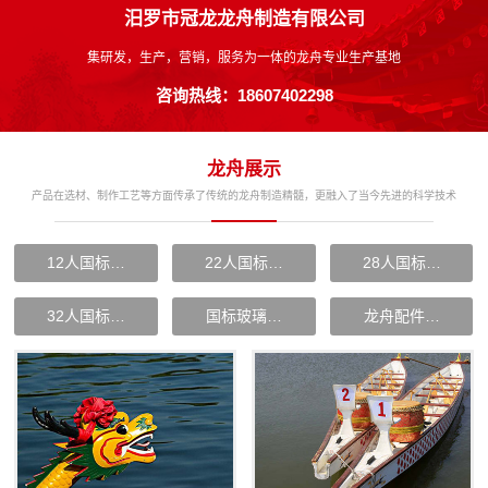
汨罗市冠龙龙舟制造有限公司
集研发，生产，营销，服务为一体的龙舟专业生产基地
咨询热线：18607402298
龙舟展示
产品在选材、制作工艺等方面传承了传统的龙舟制造精髓，更融入了当今先进的科学技术
12人国标…
22人国标…
28人国标…
32人国标…
国标玻璃…
龙舟配件…