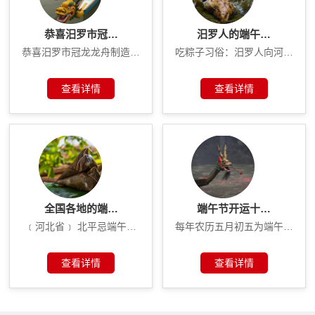
恭喜汨罗市冠…
汨罗人的端午…
恭喜汨罗市冠龙龙舟制造…
吃粽子习俗：汨罗人向河…
查看详情
查看详情
全国各地的端…
端午节开运十…
﹝河北省﹞ 北平忌端午…
每年农历五月初五为端午…
查看详情
查看详情