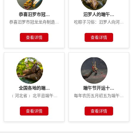
恭喜汨罗市冠…
汨罗人的端午…
恭喜汨罗市冠龙龙舟制造…
吃粽子习俗：汨罗人向河…
查看详情
查看详情
全国各地的端…
端午节开运十…
﹝河北省﹞ 北平忌端午…
每年农历五月初五为端午…
查看详情
查看详情