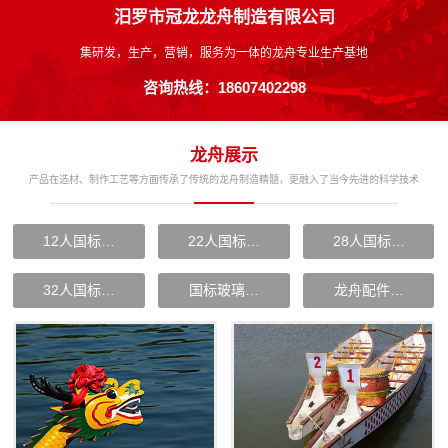
汨罗市冠龙龙舟制造有限公司
集研发，生产，营销，服务为一体的龙舟专业生产基地
咨询热线：18607402298
龙舟展示
产品在选材、制作工艺等方面传承了传统的龙舟制造精髓，更融入了当今先进的科学技术
12人国标…
22人国标…
28人国标…
32人国标…
国标玻璃…
龙舟配件…