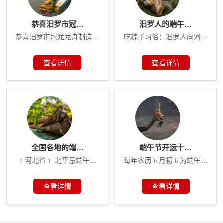
恭喜汨罗市冠…
汨罗人的端午…
恭喜汨罗市冠龙龙舟制造…
吃粽子习俗：汨罗人向河…
查看详情
查看详情
全国各地的端…
端午节开运十…
﹝河北省﹞ 北平忌端午…
每年农历五月初五为端午…
查看详情
查看详情