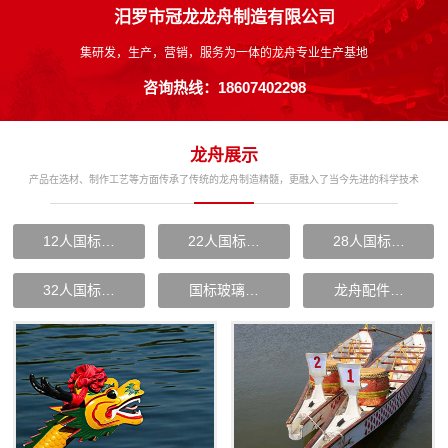
汨罗市冠龙龙舟制造有限公司
集研发，生产，营销，服务为一体的龙舟专业生产基地
咨询热线：18607402298
龙舟展示
产品在选材、制作工艺等方面传承了传统的龙舟制造精髓，更融入了当今先进的科学技术
12人国标…
22人国标…
28人国标…
32人国标…
国标玻璃…
龙舟配件…